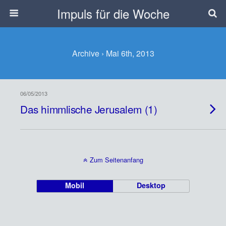
Impuls für die Woche
Archive › Mai 6th, 2013
06/05/2013
Das himmlische Jerusalem (1)
Zum Seitenanfang
Mobil
Desktop