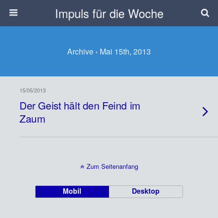
Impuls für die Woche
Archive › Mai 15th, 2013
15/05/2013
Der Geist hält den Feind im
Zaum
Zum Seitenanfang
Mobil
Desktop