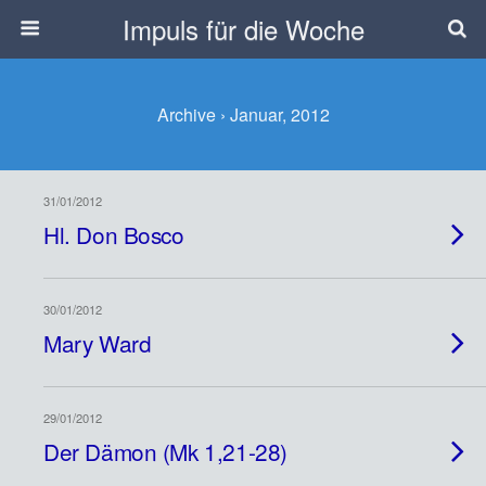
Impuls für die Woche
Archive › Januar, 2012
31/01/2012
Hl. Don Bosco
30/01/2012
Mary Ward
29/01/2012
Der Dämon (Mk 1,21-28)