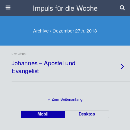
Impuls für die Woche
Archive › Dezember 27th, 2013
27/12/2013
Johannes – Apostel und
Evangelist
Zum Seitenanfang
Mobil
Desktop