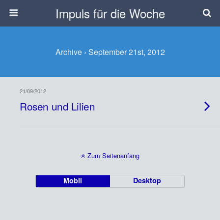
Impuls für die Woche
Archive › September 21st, 2012
21/09/2012
Rosen und Lilien
Zum Seitenanfang
Mobil
Desktop