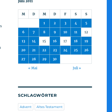
Juni 2011
M
D
M
D
F
S
S
1
2
3
4
5
es
6
7
8
9
10
11
12
13
14
15
16
17
18
19
n
20
21
22
23
24
25
26
27
28
29
30
« Mai
Juli »
SCHLAGWÖRTER
Advent
Altes Testament