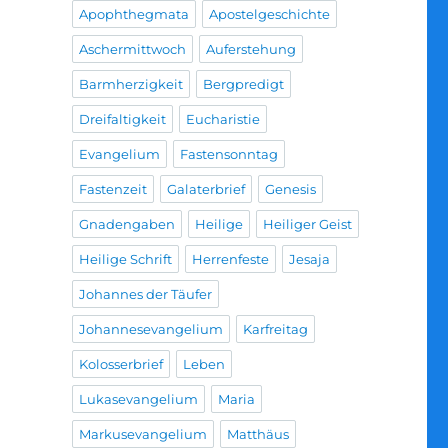
Apophthegmata
Apostelgeschichte
Aschermittwoch
Auferstehung
Barmherzigkeit
Bergpredigt
Dreifaltigkeit
Eucharistie
Evangelium
Fastensonntag
Fastenzeit
Galaterbrief
Genesis
Gnadengaben
Heilige
Heiliger Geist
Heilige Schrift
Herrenfeste
Jesaja
Johannes der Täufer
Johannesevangelium
Karfreitag
Kolosserbrief
Leben
Lukasevangelium
Maria
Markusevangelium
Matthäus