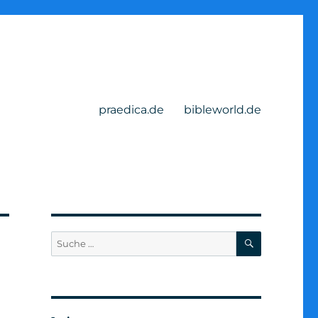
praedica.de
bibleworld.de
SUCHEN
Suche
nach: