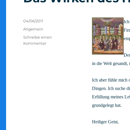
Veröffentlicht
04/06/2011
Ich
am
Kategorien
Allgemein
Fir
Schreibe einen
em
zu
Kommentar
Das
Der
Wirken
des
in die Welt gesandt,
Heiligen
Geistes
Ich aber fühle mich 
Dingen. Ich suche di
Erfüllung meines Leb
grundgelegt hat.
Heiliger Geist,