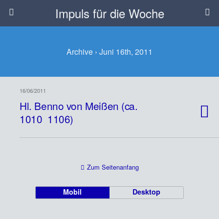
Impuls für die Woche
Archive › Juni 16th, 2011
16/06/2011
Hl. Benno von Meißen (ca.
1010  1106)
Zum Seitenanfang
Mobil
Desktop