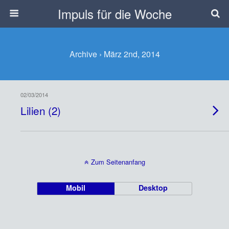
Impuls für die Woche
Archive › März 2nd, 2014
02/03/2014
Lilien (2)
Zum Seitenanfang
Mobil
Desktop