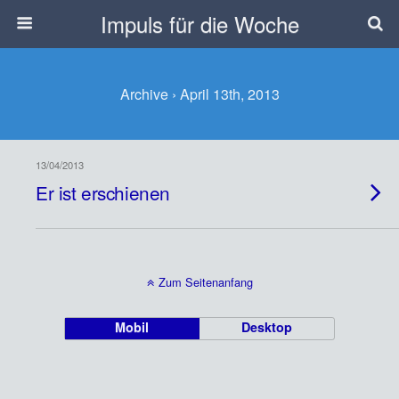
Impuls für die Woche
Archive › April 13th, 2013
13/04/2013
Er ist erschienen
Zum Seitenanfang
Mobil
Desktop