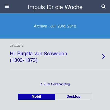
Impuls für die Woche
Archive › Juli 23rd, 2012
23/07/2012
Hl. Birgitta von Schweden
(1303-1373)
Zum Seitenanfang
Mobil
Desktop