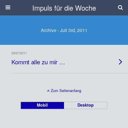
Impuls für die Woche
Archive › Juli 3rd, 2011
03/07/2011
Kommt alle zu mir …
Zum Seitenanfang
Mobil
Desktop