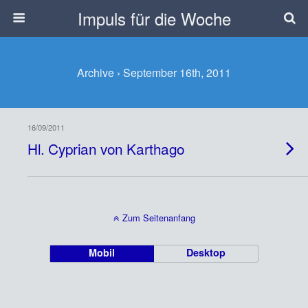
Impuls für die Woche
Archive › September 16th, 2011
16/09/2011
Hl. Cyprian von Karthago
Zum Seitenanfang
Mobil
Desktop