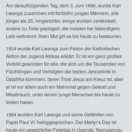
Am darauffolgenden Tag, dem 3. Juni 1886, wurde Karl
Lwanga zusammen mit fünfzehn jungen Männern, alle
jünger als 25, hingerichtet, einige wurden zerstückelt,
andere zu Tode geprügelt, die meisten bei lebendigem
Leib verbrannt. Ihren Mut gilt es bis heute zu bestaunen.
1934 wurde Karl Lwanga zum Patron der Katholischen
Aktion der Jugend Afrikas erklärt. Er ist ein ganz großes
Vorbild geworden für alle, die sich um die Tausenden von
Flüchtlingen und Verfolgten der letzten Jahrzehnte in
Ostafrika kümmern, deren Trost Jesus am Kreuz ist, aber
er ist vor allem auch ein Mahnmal gegen Gewalt und
Missbrauch, unter denen junge Menschen bis heute zu
leiden haben.
1964 wurden Karl Lwanga und seine Gefährten von
Papst Paul VI. heiliggesprochen. Der Martyr’s Day ist
heute ein gesetzlicher Feiertag in Uganda. Namugongo,