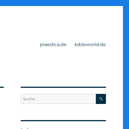
praedica.de
bibleworld.de
SUCHEN
Suche
nach: