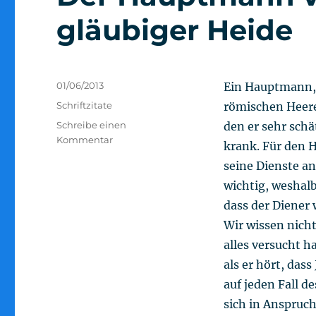
gläubiger Heide
Veröffentlicht
01/06/2013
Ein Hauptmann,
am
Kategorien
Schriftzitate
römischen Heere
Schreibe einen
den er sehr schät
zu
Kommentar
krank. Für den
Der
seine Dienste a
Hauptmann
von
wichtig, weshalb 
Kafarnaum
dass der Diener 
–
Wir wissen nicht
gläubiger
Heide
alles versucht hat
als er hört, dass
auf jeden Fall de
sich in Anspruc