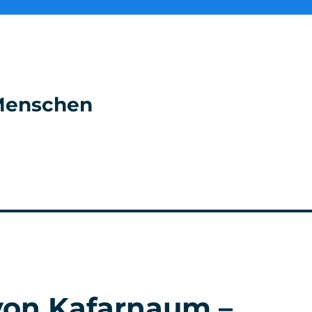
e Menschen
on Kafarnaum –