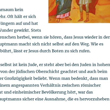
farnaum kein
. Oft hält er sich
Jüngern auf und hat
Wunder gewirkt. Stets
nschen herbei, wenn sie hören, dass Jesus wieder in der
auptmann macht sich nicht selbst auf den Weg. Wie es
ührt, lässt er Jesus durch Boten zu sich rufen.
lbst ist kein Jude, er steht aber bei den Juden in hohe
 von der jüdischen Oberschicht geachtet und auch beim
er Großzügigkeit beliebt. Wenn man bedenkt, dass man
einem angespannten Verhältnis zwischen römischer
 und einheimischer Bevölkerung hört, war das
auptmanns sicher eine Ausnahme, die es hervorzuheben