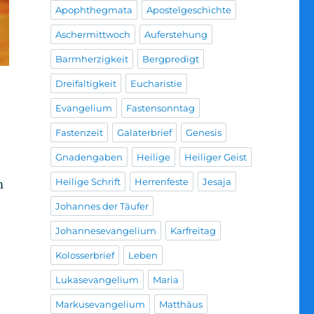
Apophthegmata
Apostelgeschichte
Aschermittwoch
Auferstehung
Barmherzigkeit
Bergpredigt
Dreifaltigkeit
Eucharistie
Evangelium
Fastensonntag
Fastenzeit
Galaterbrief
Genesis
Gnadengaben
Heilige
Heiliger Geist
Heilige Schrift
Herrenfeste
Jesaja
m
Johannes der Täufer
Johannesevangelium
Karfreitag
Kolosserbrief
Leben
Lukasevangelium
Maria
Markusevangelium
Matthäus