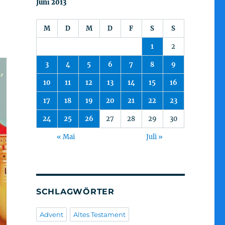
Juni 2013
M
D
M
D
F
S
S
1
2
3
4
5
6
7
8
9
10
11
12
13
14
15
16
17
18
19
20
21
22
23
24
25
26
27
28
29
30
« Mai
Juli »
SCHLAGWÖRTER
Advent
Altes Testament