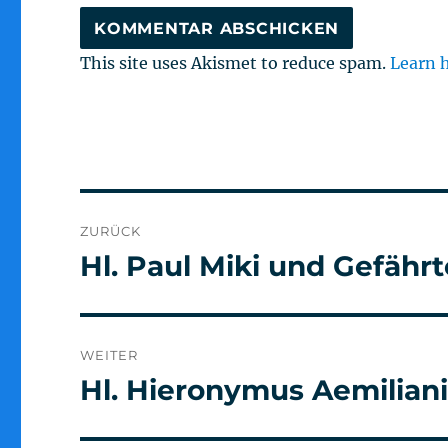
This site uses Akismet to reduce spam.
Learn 
Beitragsnavigation
ZURÜCK
Hl. Paul Miki und Gefährt
Vorheriger
Beitrag:
WEITER
Hl. Hieronymus Aemilian
Nächster
Beitrag: