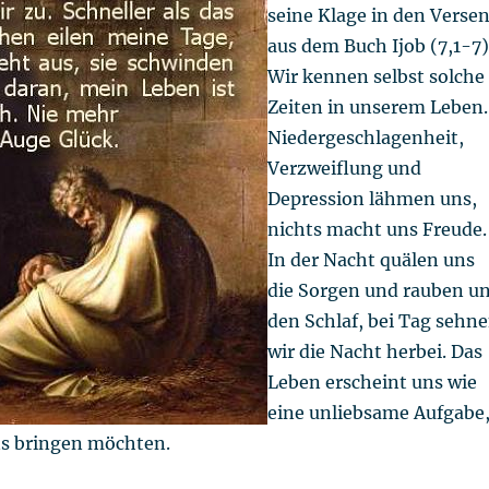
seine Klage in den Verse
aus dem Buch Ijob (7,1-7)
Wir kennen selbst solche
Zeiten in unserem Leben.
Niedergeschlagenheit,
Verzweiflung und
Depression lähmen uns,
nichts macht uns Freude.
In der Nacht quälen uns
die Sorgen und rauben u
den Schlaf, bei Tag sehn
wir die Nacht herbei. Das
Leben erscheint uns wie
eine unliebsame Aufgabe
uns bringen möchten.