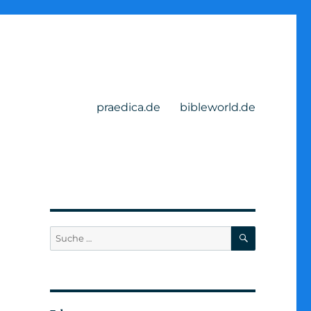
praedica.de
bibleworld.de
SUCHEN
Suche
nach: