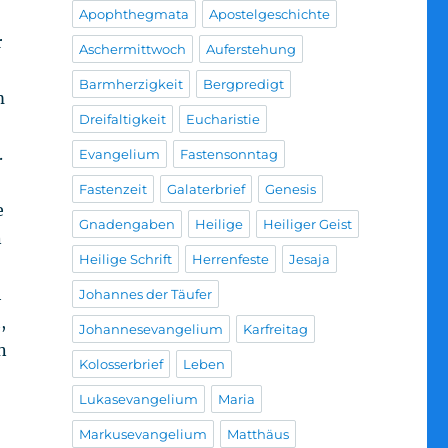
Apophthegmata
Apostelgeschichte
r
Aschermittwoch
Auferstehung
Barmherzigkeit
Bergpredigt
m
Dreifaltigkeit
Eucharistie
.
Evangelium
Fastensonntag
Fastenzeit
Galaterbrief
Genesis
e
Gnadengaben
Heilige
Heiliger Geist
n
Heilige Schrift
Herrenfeste
Jesaja
h
Johannes der Täufer
,
Johannesevangelium
Karfreitag
n
Kolosserbrief
Leben
Lukasevangelium
Maria
Markusevangelium
Matthäus