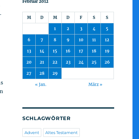
Februar 2012
n
.
M
D
M
D
F
S
S
1
2
3
4
5
6
7
8
9
10
11
12
13
14
15
16
17
18
19
20
21
22
23
24
25
26
27
28
29
ns
« Jan.
März »
en
,
SCHLAGWÖRTER
Advent
Altes Testament