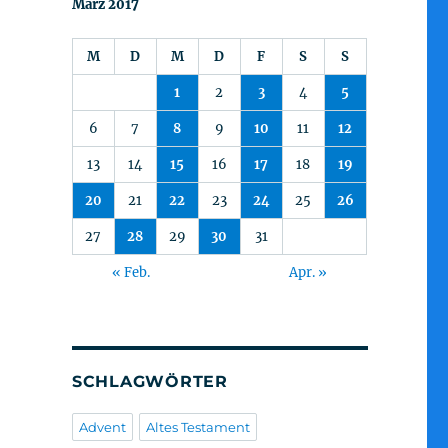
März 2017
M
D
M
D
F
S
S
1
2
3
4
5
6
7
8
9
10
11
12
13
14
15
16
17
18
19
20
21
22
23
24
25
26
27
28
29
30
31
« Feb.
Apr. »
SCHLAGWÖRTER
Advent
Altes Testament