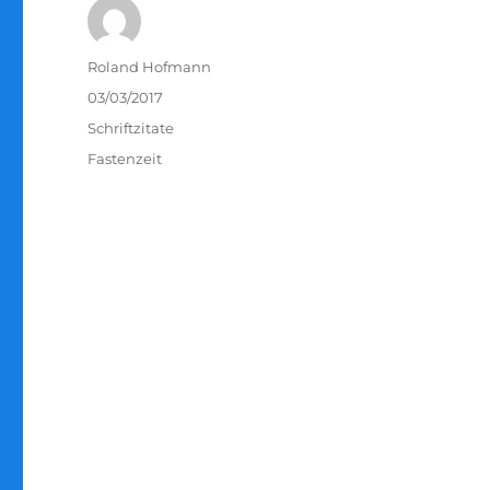
Autor
Roland Hofmann
Veröffentlicht
03/03/2017
am
Kategorien
Schriftzitate
Schlagwörter
Fastenzeit