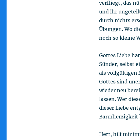
verfliegt, das n
und ihr ungeteil
durch nichts er
Übungen. Wo die L
noch so kleine 
Gottes Liebe hat 
Sünder, selbst e
als vollgültigen
Gottes sind une
wieder neu berei
lassen. Wer dies
dieser Liebe en
Barmherzigkeit 
Herr, hilf mir i