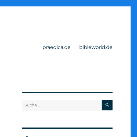
praedica.de
bibleworld.de
SUCHEN
Suche
nach: