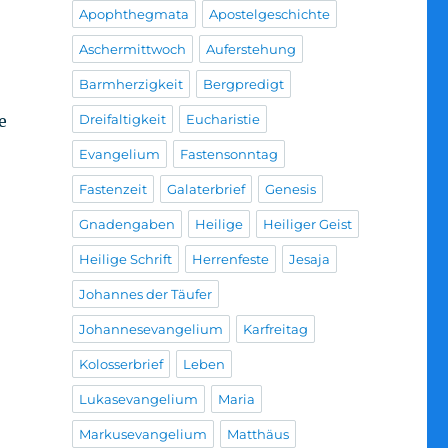
Apophthegmata
Apostelgeschichte
Aschermittwoch
Auferstehung
Barmherzigkeit
Bergpredigt
Dreifaltigkeit
Eucharistie
e
Evangelium
Fastensonntag
Fastenzeit
Galaterbrief
Genesis
Gnadengaben
Heilige
Heiliger Geist
Heilige Schrift
Herrenfeste
Jesaja
Johannes der Täufer
Johannesevangelium
Karfreitag
Kolosserbrief
Leben
Lukasevangelium
Maria
Markusevangelium
Matthäus