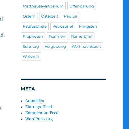
Matthäusevangelium
Offenbarung
Ostern
Osterzeit
Paulus
rt
Paulusbriefe
Petrusbrief
Pfingsten
nd
Propheten
Psalmen
Römerbrief
Sonntag
Vergebung
Weihnachtszeit
Weisheit
META
Anmelden
u
Eintrags-Feed
Kommentar-Feed
WordPress.org