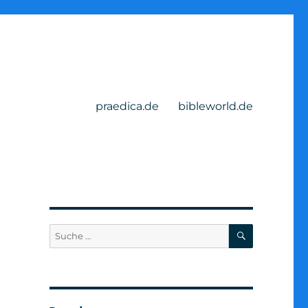
praedica.de
bibleworld.de
SUCHEN
Suche
nach: