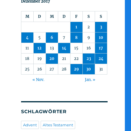
Dezember 2017
M
D
M
D
F
S
S
1
2
3
4
5
6
7
8
9
10
11
12
13
14
15
16
17
18
19
20
21
22
23
24
25
26
27
28
29
30
31
« Nov.
Jan. »
SCHLAGWÖRTER
Advent
Altes Testament