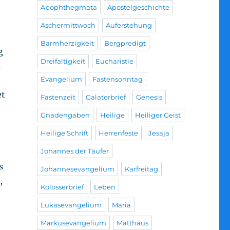
Apophthegmata
Apostelgeschichte
Aschermittwoch
Auferstehung
Barmherzigkeit
Bergpredigt
g
Dreifaltigkeit
Eucharistie
n
Evangelium
Fastensonntag
et
Fastenzeit
Galaterbrief
Genesis
Gnadengaben
Heilige
Heiliger Geist
Heilige Schrift
Herrenfeste
Jesaja
Johannes der Täufer
s
Johannesevangelium
Karfreitag
,
Kolosserbrief
Leben
Lukasevangelium
Maria
Markusevangelium
Matthäus