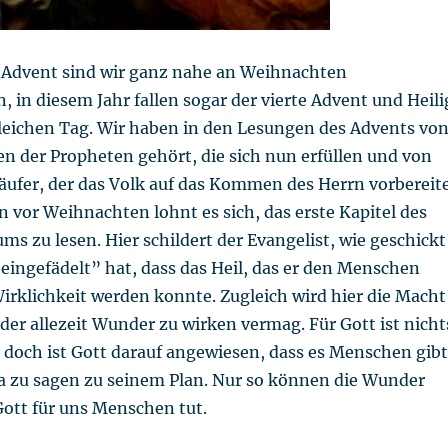
 Advent sind wir ganz nahe an Weihnachten
in diesem Jahr fallen sogar der vierte Advent und Heili
leichen Tag. Wir haben in den Lesungen des Advents vo
n der Propheten gehört, die sich nun erfüllen und von
ufer, der das Volk auf das Kommen des Herrn vorbereit
n vor Weihnachten lohnt es sich, das erste Kapitel des
s zu lesen. Hier schildert der Evangelist, wie geschickt
eingefädelt” hat, dass das Heil, das er den Menschen
irklichkeit werden konnte. Zugleich wird hier die Macht
 der allezeit Wunder zu wirken vermag. Für Gott ist nicht
 doch ist Gott darauf angewiesen, dass es Menschen gibt
 Ja zu sagen zu seinem Plan. Nur so können die Wunder
Gott für uns Menschen tut.