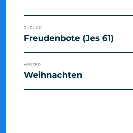
Beitragsnavigation
ZURÜCK
Freudenbote (Jes 61)
Vorheriger
Beitrag:
WEITER
Weihnachten
Nächster
Beitrag: