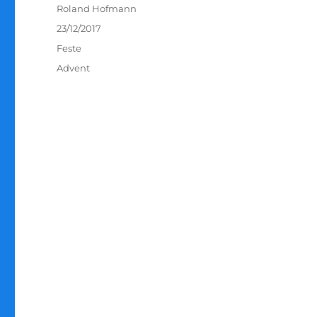
Autor
Roland Hofmann
Veröffentlicht
23/12/2017
am
Kategorien
Feste
Schlagwörter
Advent