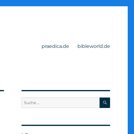
praedica.de
bibleworld.de
SUCHEN
Suche
nach: