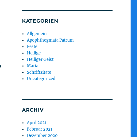
KATEGORIEN
8-
Allgemein
Apophthegmata Patrum
Feste
Heilige
Heiliger Geist
e
Maria
Schriftzitate
Uncategorized
n
ARCHIV
e
April 2021
e
Februar 2021
Dezember 2020