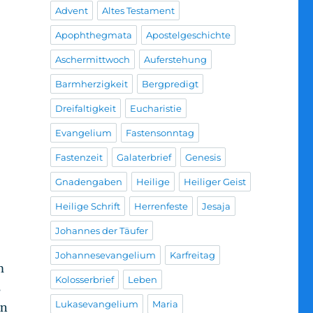
Advent
Altes Testament
Apophthegmata
Apostelgeschichte
Aschermittwoch
Auferstehung
Barmherzigkeit
Bergpredigt
Dreifaltigkeit
Eucharistie
Evangelium
Fastensonntag
Fastenzeit
Galaterbrief
Genesis
Gnadengaben
Heilige
Heiliger Geist
Heilige Schrift
Herrenfeste
Jesaja
Johannes der Täufer
Johannesevangelium
Karfreitag
m
Kolosserbrief
Leben
s
Lukasevangelium
Maria
en