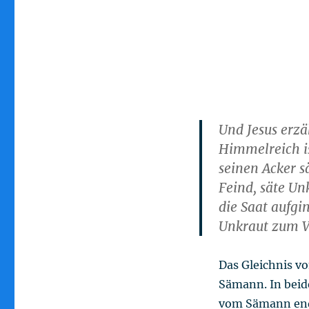
Und Jesus erzä
Himmelreich i
seinen Acker s
Feind, säte Un
die Saat aufgi
Unkraut zum V
Das Gleichnis v
Sämann. In beide
vom Sämann ende