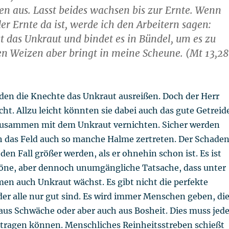
n aus. Lasst beides wachsen bis zur Ernte. Wenn
der Ernte da ist, werde ich den Arbeitern sagen:
 das Unkraut und bindet es in Bündel, um es zu
en Weizen aber bringt in meine Scheune. (Mt 13,2
den die Knechte das Unkraut ausreißen. Doch der Herr
ht. Allzu leicht könnten sie dabei auch das gute Getreid
zusammen mit dem Unkraut vernichten. Sicher werden
 das Feld auch so manche Halme zertreten. Der Schade
eden Fall größer werden, als er ohnehin schon ist. Es ist
öne, aber dennoch unumgängliche Tatsache, dass unter
en auch Unkraut wächst. Es gibt nicht die perfekte
 der alle nur gut sind. Es wird immer Menschen geben, di
aus Schwäche oder aber auch aus Bosheit. Dies muss jed
tragen können. Menschliches Reinheitsstreben schießt