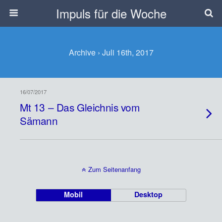
Impuls für die Woche
Archive › Juli 16th, 2017
16/07/2017
Mt 13 – Das Gleichnis vom
Sämann
Zum Seitenanfang
Mobil
Desktop