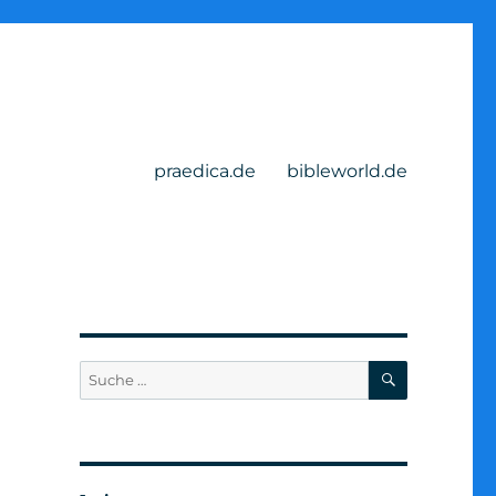
praedica.de
bibleworld.de
SUCHEN
Suche
nach: