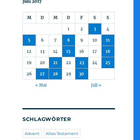
Juni 2017
M
D
M
D
F
S
S
1
2
3
4
5
6
7
8
9
10
11
12
13
14
15
16
17
18
19
20
21
22
23
24
25
26
27
28
29
30
« Mai
Juli »
SCHLAGWÖRTER
Advent
Altes Testament