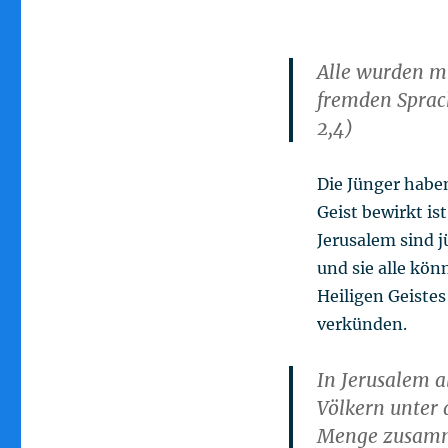
Alle wurden mi
fremden Sprach
2,4)
Die Jünger haben
Geist bewirkt is
Jerusalem sind j
und sie alle kön
Heiligen Geistes
verkünden.
In Jerusalem 
Völkern unter 
Menge zusamme