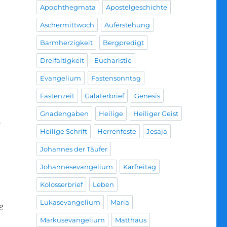
Apophthegmata
Apostelgeschichte
Aschermittwoch
Auferstehung
Barmherzigkeit
Bergpredigt
Dreifaltigkeit
Eucharistie
Evangelium
Fastensonntag
Fastenzeit
Galaterbrief
Genesis
Gnadengaben
Heilige
Heiliger Geist
s
Heilige Schrift
Herrenfeste
Jesaja
Johannes der Täufer
Johannesevangelium
Karfreitag
Kolosserbrief
Leben
Lukasevangelium
Maria
e
Markusevangelium
Matthäus