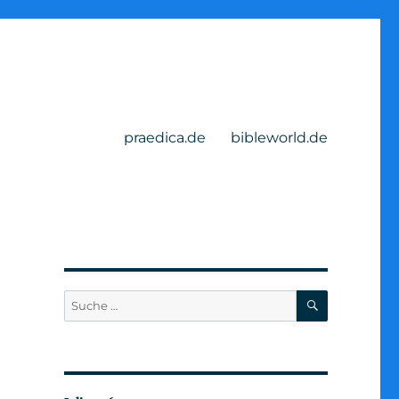
praedica.de
bibleworld.de
SUCHEN
Suche
nach: