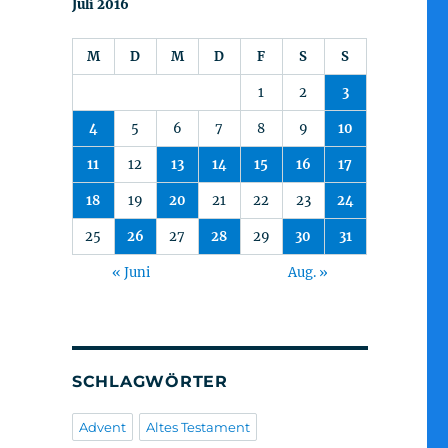
Juli 2016
M
D
M
D
F
S
S
1
2
3
4
5
6
7
8
9
10
11
12
13
14
15
16
17
18
19
20
21
22
23
24
25
26
27
28
29
30
31
« Juni
Aug. »
SCHLAGWÖRTER
Advent
Altes Testament