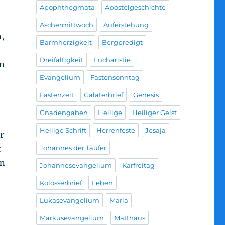
Apophthegmata
Apostelgeschichte
Aschermittwoch
Auferstehung
,
Barmherzigkeit
Bergpredigt
Dreifaltigkeit
Eucharistie
hn
Evangelium
Fastensonntag
Fastenzeit
Galaterbrief
Genesis
Gnadengaben
Heilige
Heiliger Geist
Heilige Schrift
Herrenfeste
Jesaja
r
Johannes der Täufer
r
in
Johannesevangelium
Karfreitag
Kolosserbrief
Leben
Lukasevangelium
Maria
Markusevangelium
Matthäus