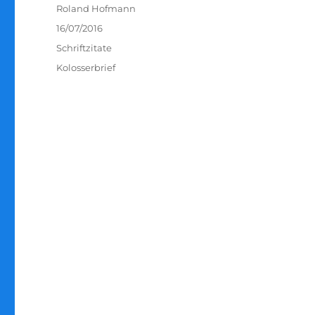
Autor
Roland Hofmann
Veröffentlicht
16/07/2016
am
Kategorien
Schriftzitate
Schlagwörter
Kolosserbrief