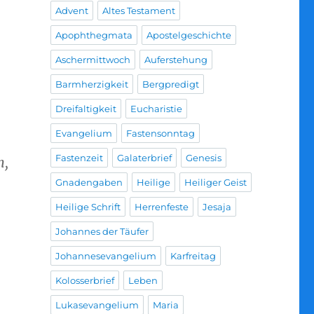
Advent
Altes Testament
Apophthegmata
Apostelgeschichte
Aschermittwoch
Auferstehung
Barmherzigkeit
Bergpredigt
Dreifaltigkeit
Eucharistie
Evangelium
Fastensonntag
Fastenzeit
Galaterbrief
Genesis
n,
Gnadengaben
Heilige
Heiliger Geist
Heilige Schrift
Herrenfeste
Jesaja
Johannes der Täufer
Johannesevangelium
Karfreitag
Kolosserbrief
Leben
Lukasevangelium
Maria