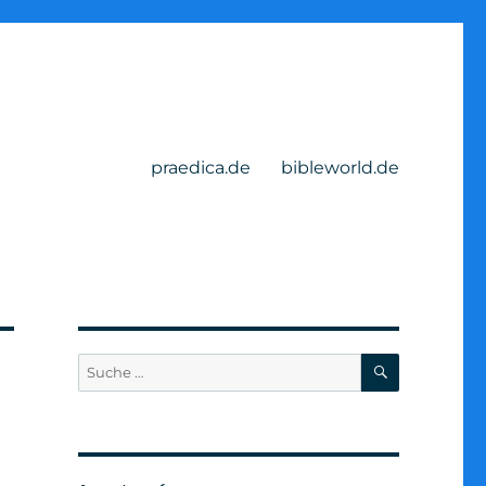
praedica.de
bibleworld.de
SUCHEN
Suche
nach: