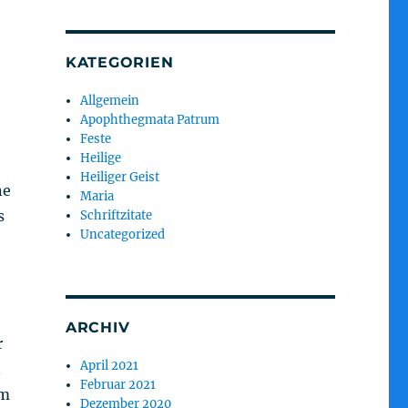
KATEGORIEN
Allgemein
Apophthegmata Patrum
Feste
Heilige
Heiliger Geist
ne
Maria
s
Schriftzitate
Uncategorized
ARCHIV
r
April 2021
n
Februar 2021
am
Dezember 2020