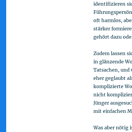
identifizieren s
Führungspersönl
oft harmlos, abe
stärker formier
gehört dazu oder
Zudem lassen si
in glänzende Wor
Tatsachen, und 
eher geglaubt al
komplizierte Wo
nicht komplizier
Jünger ausgesuc
mit einfachen M
Was aber nötig i