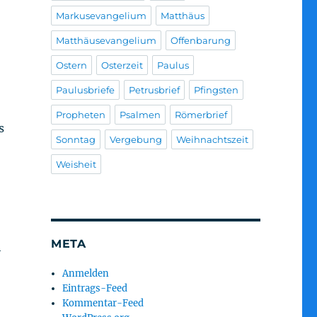
Markusevangelium
Matthäus
Matthäusevangelium
Offenbarung
Ostern
Osterzeit
Paulus
Paulusbriefe
Petrusbrief
Pfingsten
Propheten
Psalmen
Römerbrief
s
Sonntag
Vergebung
Weihnachtszeit
Weisheit
META
h
Anmelden
Eintrags-Feed
Kommentar-Feed