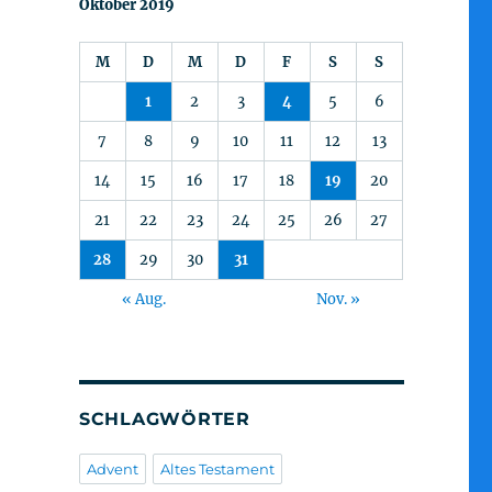
Oktober 2019
M
D
M
D
F
S
S
1
2
3
4
5
6
7
8
9
10
11
12
13
14
15
16
17
18
19
20
21
22
23
24
25
26
27
28
29
30
31
« Aug.
Nov. »
SCHLAGWÖRTER
Advent
Altes Testament