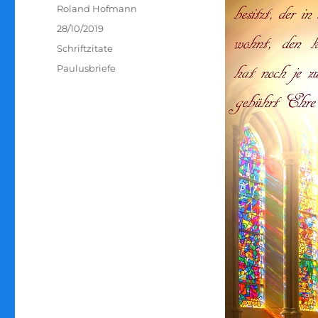
Autor
Roland Hofmann
Veröffentlicht
28/10/2019
am
Kategorien
Schriftzitate
Schlagwörter
Paulusbriefe