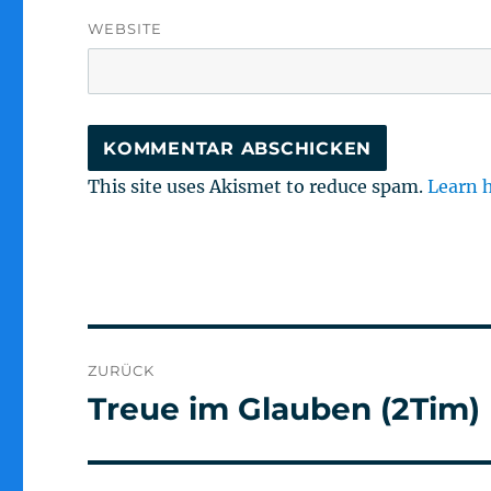
WEBSITE
This site uses Akismet to reduce spam.
Learn 
Beitragsnavigation
ZURÜCK
Treue im Glauben (2Tim)
Vorheriger
Beitrag: