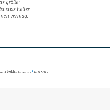
ets größer
st stets heller
ennen vermag.
iche Felder sind mit
*
markiert