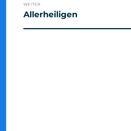
WEITER
Allerheiligen
Nächster
Beitrag: