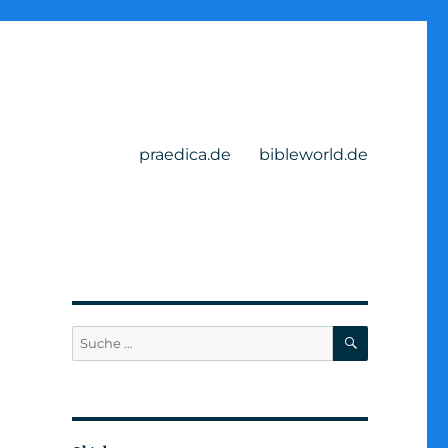
praedica.de
bibleworld.de
SUCHEN
Suche
nach: