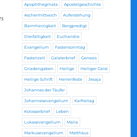
Apophthegmata
Apostelgeschichte
Aschermittwoch
Auferstehung
es
Barmherzigkeit
Bergpredigt
Dreifaltigkeit
Eucharistie
Evangelium
Fastensonntag
Fastenzeit
Galaterbrief
Genesis
Gnadengaben
Heilige
Heiliger Geist
Heilige Schrift
Herrenfeste
Jesaja
Johannes der Täufer
Johannesevangelium
Karfreitag
Kolosserbrief
Leben
Lukasevangelium
Maria
Markusevangelium
Matthäus