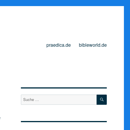
praedica.de
bibleworld.de
SUCHEN
Suche
nach:
e