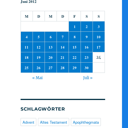
Juni 2012
M
D
M
D
F
S
S
1
2
3
4
5
6
7
8
9
10
11
12
13
14
15
16
17
18
19
20
21
22
23
24
25
26
27
28
29
30
« Mai
Juli »
SCHLAGWÖRTER
Advent
Altes Testament
Apophthegmata