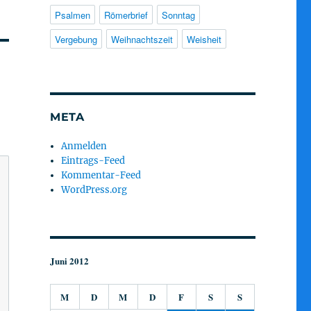
Psalmen
Römerbrief
Sonntag
Vergebung
Weihnachtszeit
Weisheit
META
Anmelden
Eintrags-Feed
Kommentar-Feed
WordPress.org
Juni 2012
M
D
M
D
F
S
S