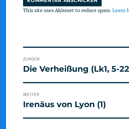
This site uses Akismet to reduce spam.
Learn 
Beitragsnavigation
ZURÜCK
Die Verheißung (Lk1, 5-22
Vorheriger
Beitrag:
WEITER
Irenäus von Lyon (1)
Nächster
Beitrag: