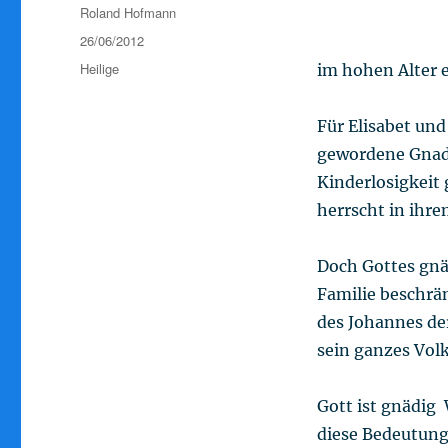
Autor
Roland Hofmann
Veröffentlicht
26/06/2012
am
Kategorien
Heilige
im hohen Alter 
Für Elisabet und
gewordene Gnade
Kinderlosigkeit 
herrscht in ihrem
Doch Gottes gnäd
Familie beschrän
des Johannes de
sein ganzes Volk 
Gott ist gnädig 
diese Bedeutung