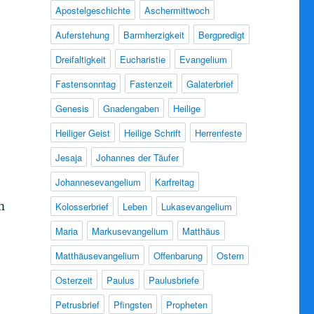
Apostelgeschichte
Aschermittwoch
Auferstehung
Barmherzigkeit
Bergpredigt
Dreifaltigkeit
Eucharistie
Evangelium
Fastensonntag
Fastenzeit
Galaterbrief
Genesis
Gnadengaben
Heilige
Heiliger Geist
Heilige Schrift
Herrenfeste
Jesaja
Johannes der Täufer
Johannesevangelium
Karfreitag
m
Kolosserbrief
Leben
Lukasevangelium
Maria
Markusevangelium
Matthäus
Matthäusevangelium
Offenbarung
Ostern
Osterzeit
Paulus
Paulusbriefe
Petrusbrief
Pfingsten
Propheten