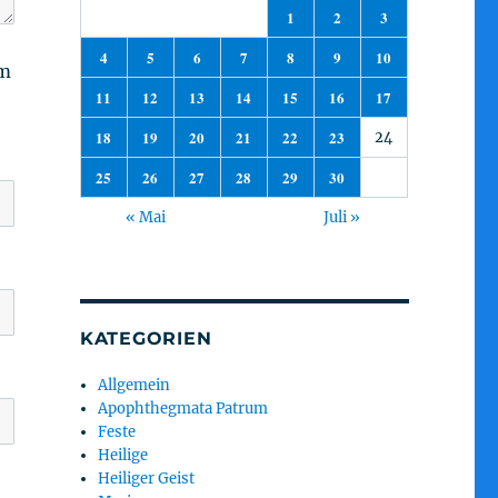
1
2
3
4
5
6
7
8
9
10
am
11
12
13
14
15
16
17
18
19
20
21
22
23
24
25
26
27
28
29
30
« Mai
Juli »
KATEGORIEN
Allgemein
Apophthegmata Patrum
Feste
Heilige
Heiliger Geist