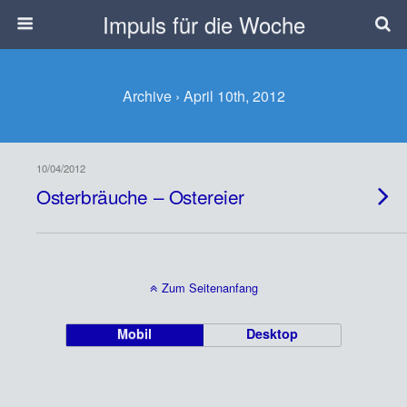
Impuls für die Woche
Archive › April 10th, 2012
10/04/2012
Osterbräuche – Ostereier
Zum Seitenanfang
Mobil
Desktop