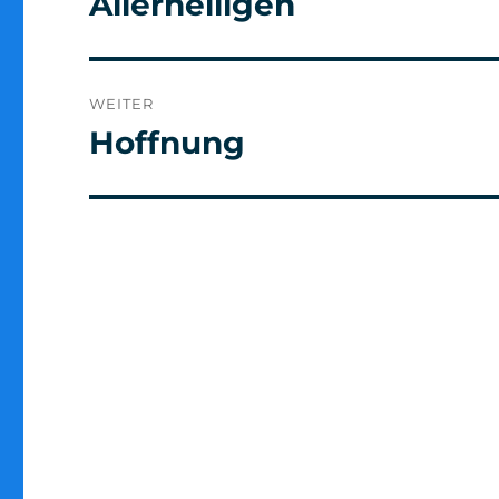
Allerheiligen
Beitrag:
WEITER
Hoffnung
Nächster
Beitrag: