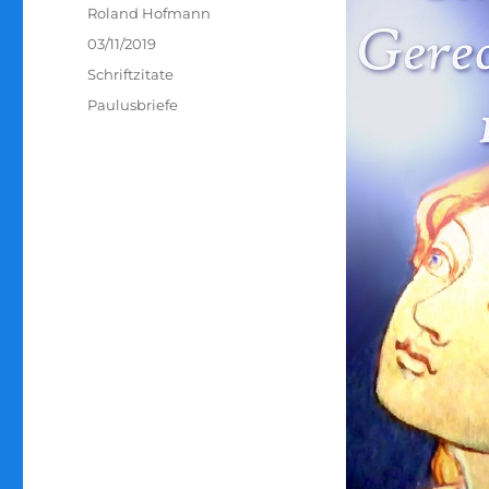
Autor
Roland Hofmann
Veröffentlicht
03/11/2019
am
Kategorien
Schriftzitate
Schlagwörter
Paulusbriefe