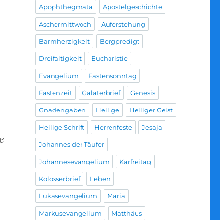
Apophthegmata
Apostelgeschichte
Aschermittwoch
Auferstehung
Barmherzigkeit
Bergpredigt
Dreifaltigkeit
Eucharistie
Evangelium
Fastensonntag
Fastenzeit
Galaterbrief
Genesis
Gnadengaben
Heilige
Heiliger Geist
Heilige Schrift
Herrenfeste
Jesaja
e
Johannes der Täufer
Johannesevangelium
Karfreitag
Kolosserbrief
Leben
Lukasevangelium
Maria
Markusevangelium
Matthäus