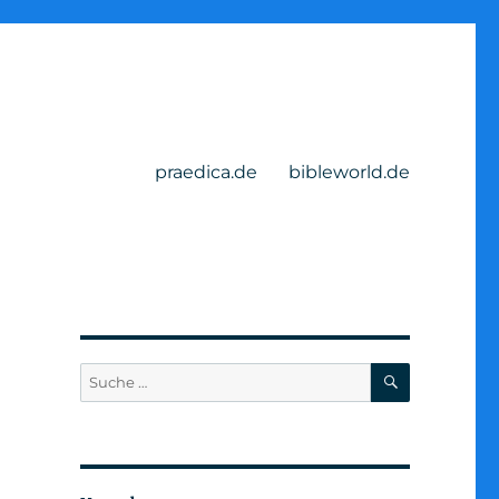
praedica.de
bibleworld.de
SUCHEN
Suche
nach: