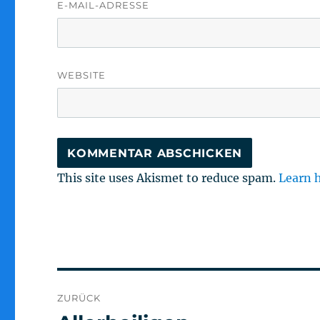
E-MAIL-ADRESSE
WEBSITE
This site uses Akismet to reduce spam.
Learn 
Beitragsnavigation
ZURÜCK
Vorheriger