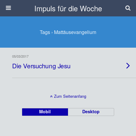
Impuls für die Woche
Tags › Mattäusevangelium
05/03/2017
Die Versuchung Jesu
Zum Seitenanfang
Mobil
Desktop