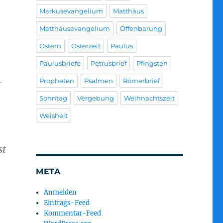
Markusevangelium
Matthäus
Matthäusevangelium
Offenbarung
Ostern
Osterzeit
Paulus
Paulusbriefe
Petrusbrief
Pfingsten
h
Propheten
Psalmen
Römerbrief
Sonntag
Vergebung
Weihnachtszeit
Weisheit
st
META
Anmelden
Eintrags-Feed
Kommentar-Feed