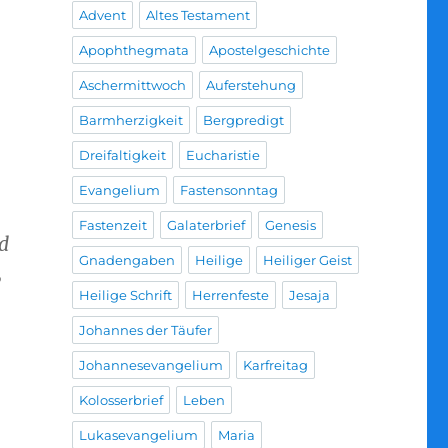
Advent
Altes Testament
Apophthegmata
Apostelgeschichte
Aschermittwoch
Auferstehung
Barmherzigkeit
Bergpredigt
Dreifaltigkeit
Eucharistie
Evangelium
Fastensonntag
Fastenzeit
Galaterbrief
Genesis
d
Gnadengaben
Heilige
Heiliger Geist
,
Heilige Schrift
Herrenfeste
Jesaja
Johannes der Täufer
Johannesevangelium
Karfreitag
Kolosserbrief
Leben
Lukasevangelium
Maria