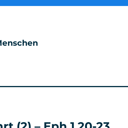
e Menschen
t (2) – Eph 1,20-23