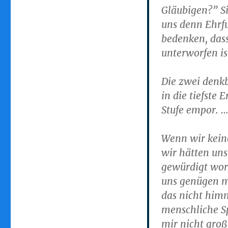
Gläubigen?” Si
uns denn Ehrf
bedenken, dass
unterworfen is
Die zwei denkb
in die tiefste
Stufe empor. 
Wenn wir kein
wir hätten un
gewürdigt word
uns genügen mü
das nicht himm
menschliche Sp
mir nicht groß