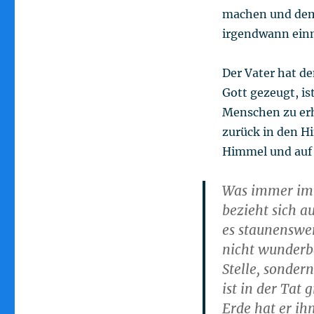
machen und dem
irgendwann einma
Der Vater hat d
Gott gezeugt, is
Menschen zu er
zurück in den Hi
Himmel und auf 
Was immer im H
bezieht sich a
es staunenswer
nicht wunderba
Stelle, sonder
ist in der Tat
Erde hat er ih