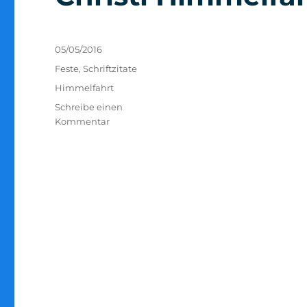
Veröffentlicht
05/05/2016
am
Kategorien
Feste
,
Schriftzitate
Schlagwörter
Himmelfahrt
Schreibe einen
zu
Kommentar
Christi
Himmelfahrt
(2)
–
Eph
1,20-
23