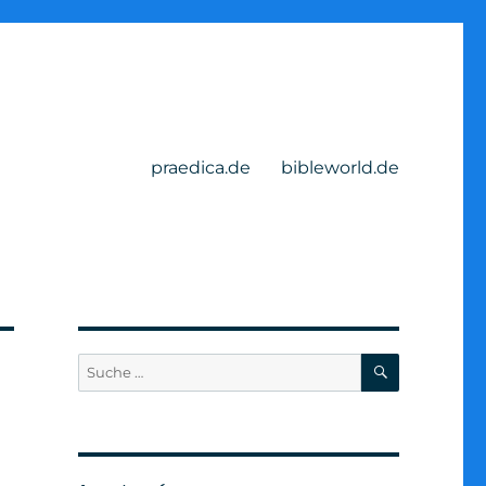
praedica.de
bibleworld.de
SUCHEN
Suche
nach: