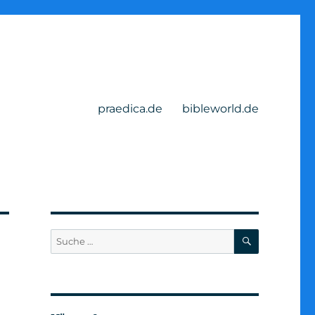
praedica.de
bibleworld.de
SUCHEN
Suche
nach: