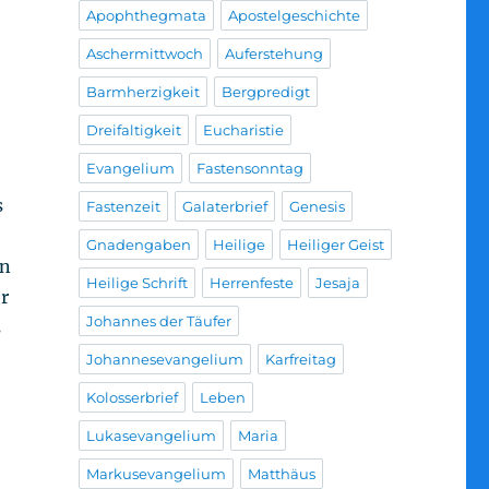
Apophthegmata
Apostelgeschichte
Aschermittwoch
Auferstehung
Barmherzigkeit
Bergpredigt
Dreifaltigkeit
Eucharistie
Evangelium
Fastensonntag
s
Fastenzeit
Galaterbrief
Genesis
Gnadengaben
Heilige
Heiliger Geist
en
Heilige Schrift
Herrenfeste
Jesaja
r
Johannes der Täufer
s
Johannesevangelium
Karfreitag
Kolosserbrief
Leben
Lukasevangelium
Maria
Markusevangelium
Matthäus