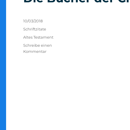
Veröffentlicht
10/03/2018
am
Kategorien
Schriftzitate
Schlagwörter
Altes Testament
Schreibe einen
zu
Kommentar
Die
Bücher
der
Chronik