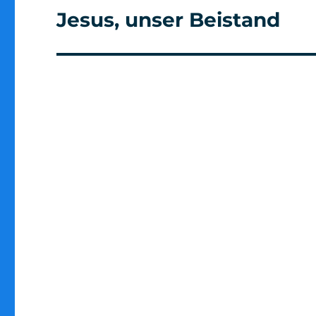
Jesus, unser Beistand
Nächster
Beitrag: