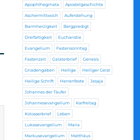
Apophthegmata
Apostelgeschichte
Aschermittwoch
Auferstehung
Barmherzigkeit
Bergpredigt
Dreifaltigkeit
Eucharistie
Evangelium
Fastensonntag
Fastenzeit
Galaterbrief
Genesis
Gnadengaben
Heilige
Heiliger Geist
Heilige Schrift
Herrenfeste
Jesaja
Johannes der Täufer
Johannesevangelium
Karfreitag
Kolosserbrief
Leben
Lukasevangelium
Maria
Markusevangelium
Matthäus