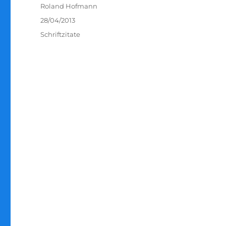
Autor
Roland Hofmann
Veröffentlicht
28/04/2013
am
Kategorien
Schriftzitate