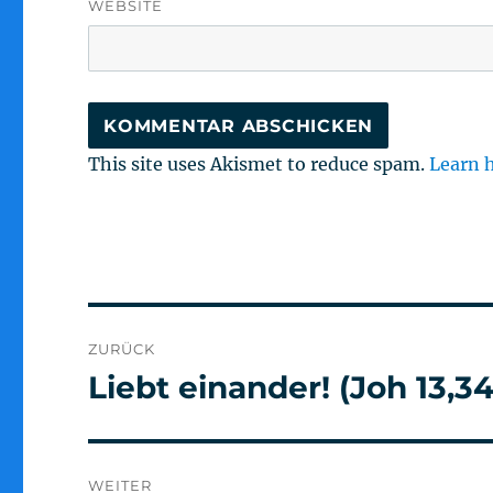
WEBSITE
This site uses Akismet to reduce spam.
Learn 
Beitragsnavigation
ZURÜCK
Liebt einander! (Joh 13,34
Vorheriger
Beitrag:
WEITER