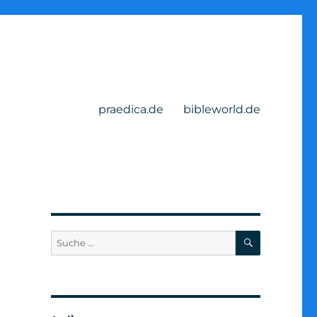
praedica.de
bibleworld.de
SUCHEN
Suche
nach: