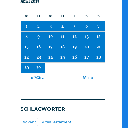
April 2013
M
D
M
D
F
S
S
1
2
3
4
5
6
7
8
9
10
11
12
13
14
15
16
17
18
19
20
21
22
23
24
25
26
27
28
29
30
« März
Mai »
SCHLAGWÖRTER
Advent
Altes Testament