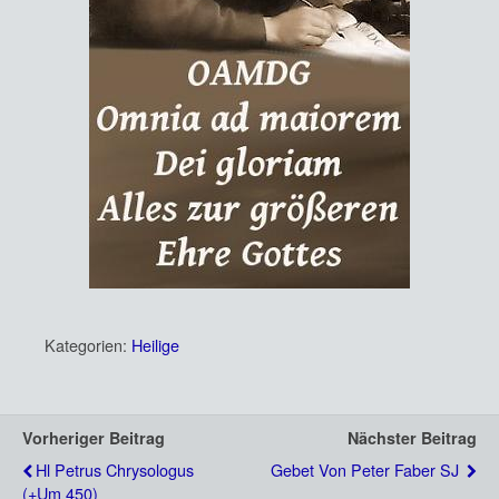
Kategorien:
Heilige
Vorheriger Beitrag
Nächster Beitrag
Hl Petrus Chrysologus
Gebet Von Peter Faber SJ
(+um 450)