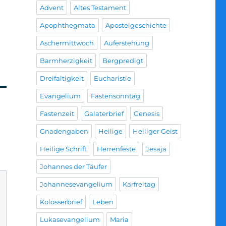
Advent
Altes Testament
Apophthegmata
Apostelgeschichte
Aschermittwoch
Auferstehung
Barmherzigkeit
Bergpredigt
Dreifaltigkeit
Eucharistie
Evangelium
Fastensonntag
Fastenzeit
Galaterbrief
Genesis
Gnadengaben
Heilige
Heiliger Geist
Heilige Schrift
Herrenfeste
Jesaja
Johannes der Täufer
Johannesevangelium
Karfreitag
Kolosserbrief
Leben
Lukasevangelium
Maria