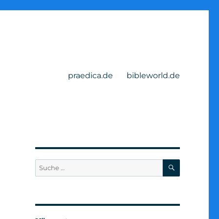
praedica.de
bibleworld.de
SUCHEN
Suche
nach: