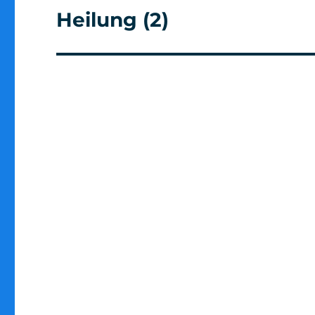
Heilung (2)
Nächster
Beitrag: