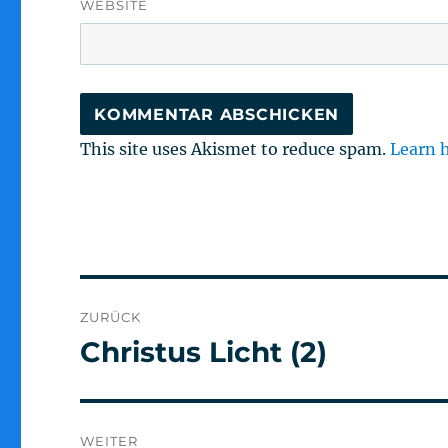
WEBSITE
This site uses Akismet to reduce spam.
Learn 
Beitragsnavigation
ZURÜCK
Christus Licht (2)
Vorheriger
Beitrag:
WEITER