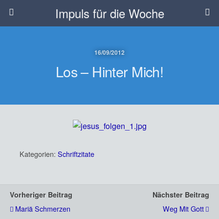
Impuls für die Woche
16/09/2012
Los – Hinter Mich!
Kategorien:
Schriftzitate
Vorheriger Beitrag
Nächster Beitrag
Mariä Schmerzen
Weg Mit Gott