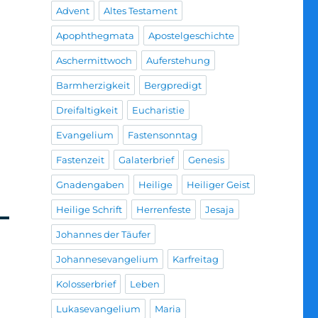
Advent
Altes Testament
Apophthegmata
Apostelgeschichte
Aschermittwoch
Auferstehung
Barmherzigkeit
Bergpredigt
Dreifaltigkeit
Eucharistie
Evangelium
Fastensonntag
Fastenzeit
Galaterbrief
Genesis
Gnadengaben
Heilige
Heiliger Geist
Heilige Schrift
Herrenfeste
Jesaja
Johannes der Täufer
Johannesevangelium
Karfreitag
Kolosserbrief
Leben
Lukasevangelium
Maria