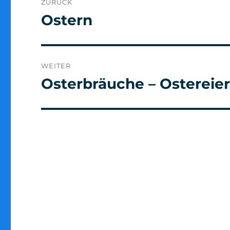
ZURÜCK
Ostern
Vorheriger
Beitrag:
WEITER
Osterbräuche – Ostereie
Nächster
Beitrag: