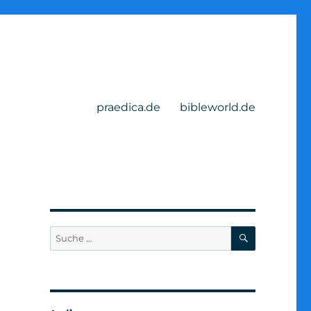
praedica.de
bibleworld.de
SUCHEN
Suche
nach: