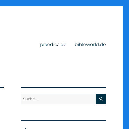
praedica.de
bibleworld.de
SUCHEN
Suche
nach: