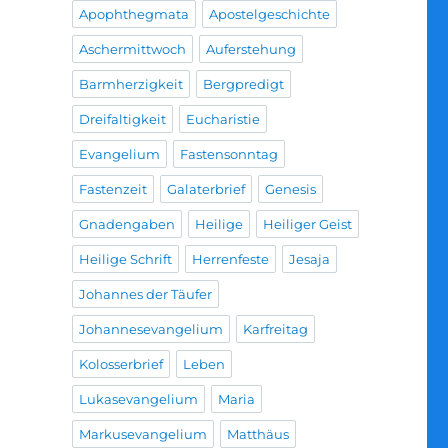
Apophthegmata
Apostelgeschichte
Aschermittwoch
Auferstehung
Barmherzigkeit
Bergpredigt
Dreifaltigkeit
Eucharistie
Evangelium
Fastensonntag
Fastenzeit
Galaterbrief
Genesis
Gnadengaben
Heilige
Heiliger Geist
Heilige Schrift
Herrenfeste
Jesaja
Johannes der Täufer
Johannesevangelium
Karfreitag
Kolosserbrief
Leben
Lukasevangelium
Maria
Markusevangelium
Matthäus