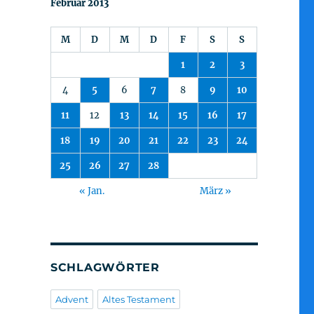
Februar 2013
M
D
M
D
F
S
S
1
2
3
4
5
6
7
8
9
10
11
12
13
14
15
16
17
18
19
20
21
22
23
24
25
26
27
28
« Jan.
März »
SCHLAGWÖRTER
Advent
Altes Testament