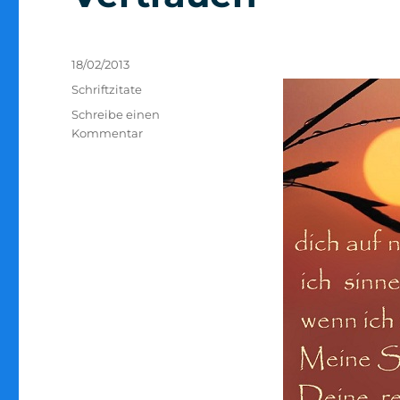
Veröffentlicht
18/02/2013
am
Kategorien
Schriftzitate
Schreibe einen
zu
Kommentar
Vertrauen